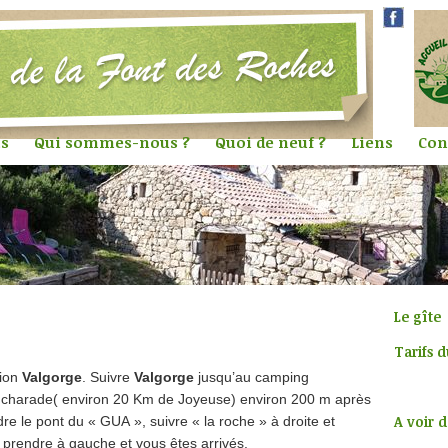
ts
Qui sommes-nous ?
Quoi de neuf ?
Liens
Con
Le gîte
Tarifs 
tion
Valgorge
. Suivre
Valgorge
jusqu’au camping
Accès
oucharade( environ 20 Km de Joyeuse) environ 200 m après
A voir d
e le pont du « GUA », suivre « la roche » à droite et
prendre à gauche et vous êtes arrivés.