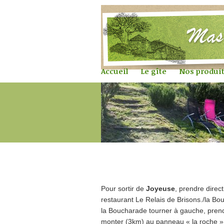
Accueil
Le gîte
Nos produi
Accès
Pour sortir de
Joyeuse
, prendre direc
restaurant Le Relais de Brisons./la B
la Boucharade tourner à gauche, prendr
monter (3km) au panneau « la roche » 