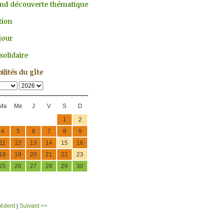
nd découverte thématique
tion
jour
solidaire
ilités du gîte
Ma
Me
J
V
S
D
1
2
4
5
6
7
8
9
11
12
13
14
15
16
18
19
20
21
22
23
25
26
27
28
29
30
cédent
|
Suivant >>